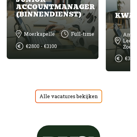
ACCOUNTMANAGER
(BINNENDIENST)
KWAL
Moerkapelle
Full-time
Amst
Leeu
€2800 - €3100
Zoet
€334
Alle vacatures bekijken