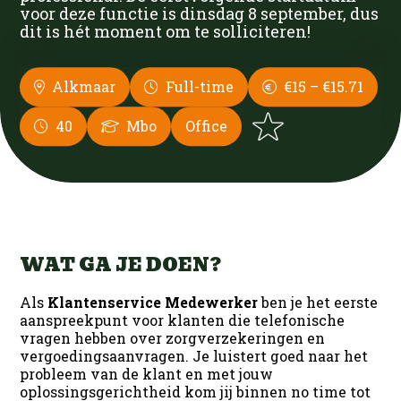
Contact
Infra
Bouw
voor deze functie is dinsdag 8 september, dus
Nieuws
dit is hét moment om te solliciteren!
Ons team
Groen
Infra
Werken bij DUS
Alkmaar
Full-time
€15 – €15.71
Open sollicitatie
Interne Vacatures
Techniek
Groen
Silvercity Run
40
Mbo
Office
Logistiek
Contact
Techniek
Office
Office
Productie
WAT GA JE DOEN?
Als
Klantenservice Medewerker
ben je het eerste
aanspreekpunt voor klanten die telefonische
vragen hebben over zorgverzekeringen en
vergoedingsaanvragen. Je luistert goed naar het
probleem van de klant en met jouw
oplossingsgerichtheid kom jij binnen no time tot