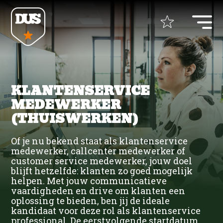
Home
KLANTENSERVICE
+
Opdrachtgevers
MEDEWERKER
(THUISWERKEN)
+
Vacatures
Uitzenden
Of je nu bekend staat als klantenservice
Detacheren
medewerker, callcenter medewerker of
+
ZZP Opdrachten
customer service medewerker, jouw doel
Bouw
Werving & Selectie
blijft hetzelfde: klanten zo goed mogelijk
ZZP bemiddeling
helpen. Met jouw communicatieve
+
Over DUS
vaardigheden en drive om klanten een
Bouw UTA
Bouw UTA
Recruitment Marketing
oplossing te bieden, ben jij de ideale
kandidaat voor deze rol als klantenservice
professional. De eerstvolgende startdatum