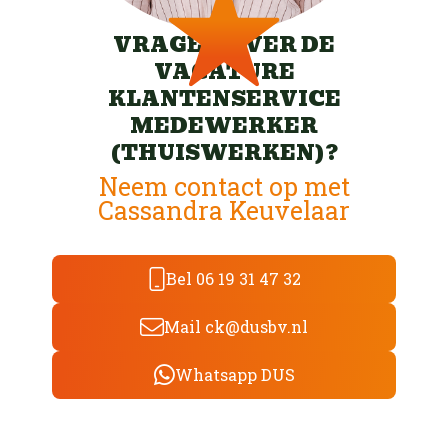
VRAGEN OVER DE
VACATURE
KLANTENSERVICE
MEDEWERKER
(THUISWERKEN)?
Neem contact op met
Cassandra Keuvelaar
Bel 06 19 31 47 32
Mail ck@dusbv.nl
Whatsapp DUS