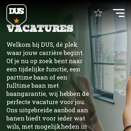
JOB ALERT
VACATURES
Home
Naam
Welkom bij DUS, dé plek
waar jouw carrière begint.
+
Opdrachtgevers
Of je nu op zoek bent naar
een tijdelijke functie, een
E-mail
+
Vacatures
parttime baan of een
Uitzenden
fulltime baan met
Detacheren
+
ZZP Opdrachten
baangarantie, wij hebben de
Bouw
Werving & Selectie
perfecte vacature voor jou.
ZZP bemiddeling
Ons uitgebreide aanbod aan
+
CATEGORY
Over DUS
Bouw UTA
Bouw UTA
Recruitment Marketing
banen biedt voor ieder wat
Bouw
wils, met mogelijkheden in