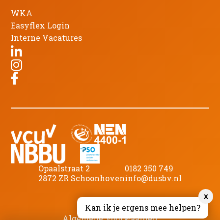
WKA
Easyflex Login
Interne Vacatures
Opaalstraat 2
0182 350 749
2872 ZR Schoonhoven
info@dusbv.nl
x
©
2026
DUS B.V.
Kan ik je ergens mee helpen?
Algemene Voorwaarden