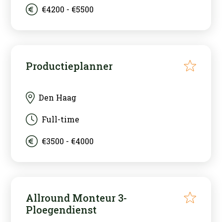
€4200 - €5500
Friesland
Gelderland
Groningen
Productieplanner
Limburg
Noord-Brabant
Den Haag
Noord-Holland
Full-time
Overijssel
€3500 - €4000
Utrecht
Zeeland
Zuid-Holland
Allround Monteur 3-
Ploegendienst