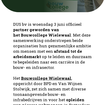
Contact
Infra
Bouw
Nieuws
Ons team
Groen
Infra
Werken bij DUS
Open sollicitatie
DUS bv is woensdag 3 juni officieel
Interne Vacatures
Techniek
Groen
partner geworden van
Silvercity Run
het Bouwcollege Wielewaal
. Met deze
Logistiek
Contact
Techniek
samenwerking onderstrepen beide
organisaties hun gezamenlijke ambitie
Office
om mensen met een
afstand tot de
Office
arbeidsmarkt
op te leiden en duurzaam
te begeleiden naar een carrière in de
Productie
bouw- en infrasector.
Het
Bouwcollege Wielewaal
,
opgericht door BPD en Van Wijnen
Stolwijk, zet zich samen met diverse
toonaangevende bouw- en
infrabedrijven in voor het
opleiden