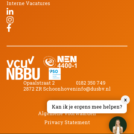
Interne Vacatures
Opaalstraat 2
0182 350 749
2872 ZR Schoonhoven
info@dusbv.nl
x
©
2026
DUS B.V.
Kan ik je ergens mee helpen?
Algemene Voorwaarden
Privacy Statement