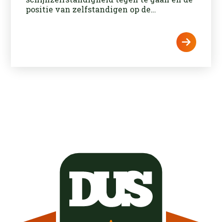
positie van zelfstandigen op de
arbeidsmarkt te verduidelijken. Maar wat
houden deze regels precies in, en wat
betekent dit voor jou als ondernemer? In
deze blog geven we je een overzicht van
de belangrijkste veranderingen en
praktische tips. Door hier goed op
voorbereid te zijn, kun je jouw positie als
zelfstandige versterken en voldoen aan de
nieuwste wet- en regelgeving.