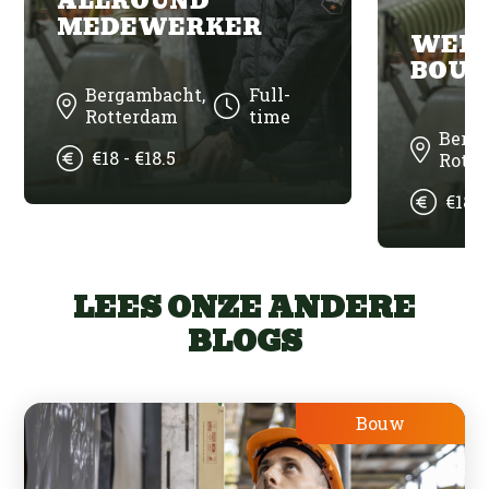
ALLROUND
MEDEWERKER
WER
BOUW
Bergambacht,
Full-
Rotterdam
time
Berg
€18 - €18.5
Rott
€18 -
LEES ONZE ANDERE
BLOGS
Bouw