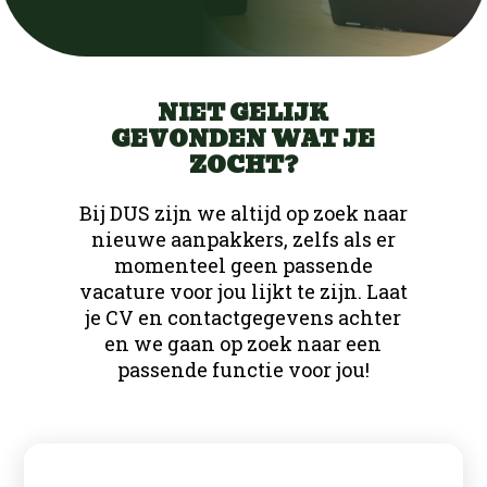
Contact
Infra
Bouw
Nieuws
Ons team
Groen
Infra
Werken bij DUS
NIET GELIJK
Open sollicitatie
Interne Vacatures
Techniek
Groen
GEVONDEN WAT JE
Silvercity Run
ZOCHT?
Logistiek
Contact
Techniek
Bij DUS zijn we altijd op zoek naar
Office
nieuwe aanpakkers, zelfs als er
Office
momenteel geen passende
vacature voor jou lijkt te zijn. Laat
Productie
je CV en contactgegevens achter
en we gaan op zoek naar een
passende functie voor jou!