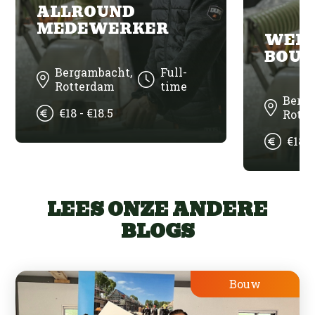
ALLROUND
MEDEWERKER
WER
BOUW
Bergambacht,
Full-
Rotterdam
time
Berg
€18 - €18.5
Rott
€18 -
LEES ONZE ANDERE
BLOGS
Bouw