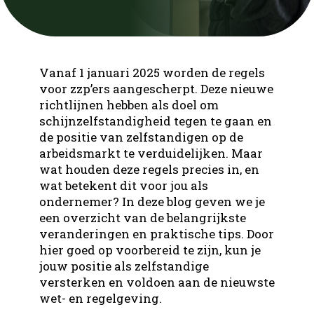
Contact
Infra
Bouw
Nieuws
Ons team
Groen
Infra
Werken bij DUS
Open sollicitatie
Vanaf 1 januari 2025 worden de regels
Interne Vacatures
Techniek
Groen
voor zzp’ers aangescherpt. Deze nieuwe
Silvercity Run
richtlijnen hebben als doel om
Logistiek
Contact
Techniek
schijnzelfstandigheid tegen te gaan en
de positie van zelfstandigen op de
Office
arbeidsmarkt te verduidelijken. Maar
Office
wat houden deze regels precies in, en
wat betekent dit voor jou als
Productie
ondernemer? In deze blog geven we je
een overzicht van de belangrijkste
veranderingen en praktische tips. Door
hier goed op voorbereid te zijn, kun je
jouw positie als zelfstandige
versterken en voldoen aan de nieuwste
wet- en regelgeving.