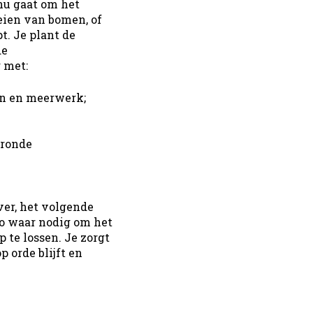
nu gaat om het
ien van bomen, of
t. Je plant de
de
 met:
en en meerwerk;
eronde
ver, het volgende
to waar nodig om het
 te lossen. Je zorgt
 orde blijft en