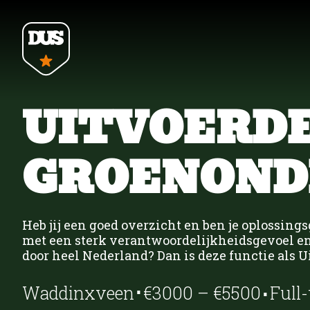
Home
UITVOERD
Opdrachtgevers
GROENOND
Bouw
Bouw UTA
Vacatures
Heb jij een goed overzicht en ben je oplossing
ZZP Opdrachten
met een sterk verantwoordelijkheidsgevoel en 
door heel Nederland? Dan is deze functie als U
⋅
⋅
Groen
Groen
Over DUS
Waddinxveen
€3000 – €5500
Full