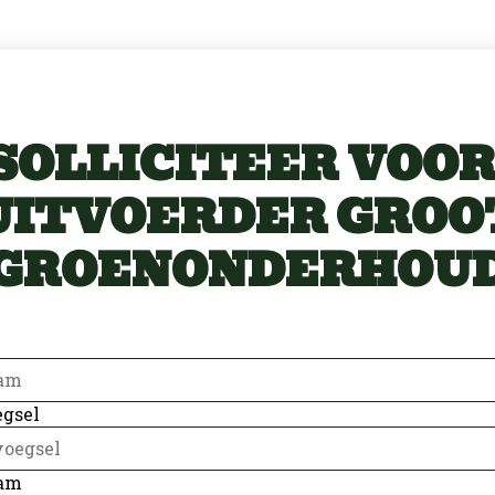
SOLLICITEER VOOR
UITVOERDER GROO
GROENONDERHOU
m
gsel
am