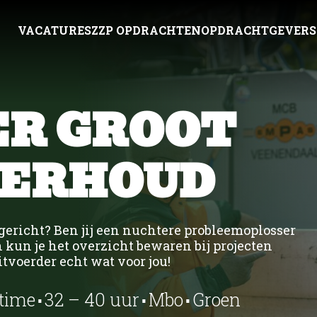
VACATURES
ZZP OPDRACHTEN
OPDRACHTGEVERS
ER GROOT
Uitzenden
Ni
Detacheren
Ons
ERHOUD
Werving & Selectie
Wer
ZZP bemiddeling
Int
Bouw UTA
Bouw
Recruitment Marketi
Sil
Con
sgericht? Ben jij een nuchtere probleemoplosser
kun je het overzicht bewaren bij projecten
itvoerder echt wat voor jou!
⋅
⋅
⋅
Techniek
Techniek
-time
32 – 40 uur
Mbo
Groen