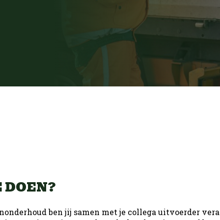
e
uw
Infra
Productie
A
eting
Open sollicitatie
uw
Infra
hniek
Logistiek
E DOEN?
hniek
Office
nonderhoud ben jij samen met je collega uitvoerder ver