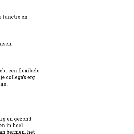
e functie en
nsen;
ebt een flexibele
e collega’s erg
ijn.
lig en gezond
n in heel
an bermen, het