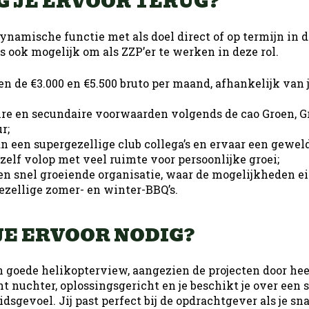
G JE ERVOOR TERUG?
ynamische functie met als doel direct of op termijn in di
is ook mogelijk om als ZZP’er te werken in deze rol.
en de €3.000 en €5.500 bruto per maand, afhankelijk van 
re en secundaire voorwaarden volgends de cao Groen, G
r;
n een supergezellige club collega’s en ervaar een gewel
zelf volop met veel ruimte voor persoonlijke groei;
en snel groeiende organisatie, waar de mogelijkheden ei
ezellige zomer- en winter-BBQ’s.
JE ERVOOR NODIG?
n goede helikopterview, aangezien de projecten door he
t nuchter, oplossingsgericht en je beschikt je over een 
sgevoel. Jij past perfect bij de opdrachtgever als je snap