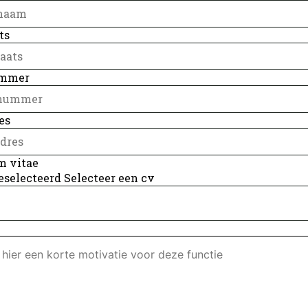
ts
ummer
es
m vitae
eselecteerd
Selecteer een cv