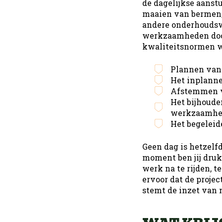
de dagelijkse aanst
maaien van bermen,
Office
Pro
andere onderhoudswer
werkzaamheden door 
kwaliteitsnormen wo
Plannen van 
Het inplanne
Afstemmen va
Het bijhoude
werkzaamhed
Het begeleid
Geen dag is hetzelf
moment ben jij druk
werk na te rijden, t
ervoor dat de projec
stemt de inzet van 