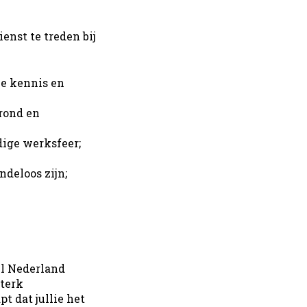
enst te treden bij
je kennis en
rond en
dige werksfeer;
ndeloos zijn;
el Nederland
sterk
t dat jullie het