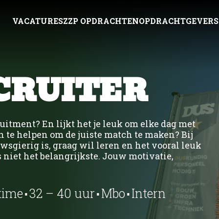
VACATURES
ZZP OPDRACHTEN
OPDRACHTGEVERS
CRUITER
Uitzenden
Ni
Detacheren
Ons
Werving & Selectie
Wer
ZZP bemiddeling
Int
cruitment? En lijkt het je leuk om elke dag met
Bouw UTA
Bouw
Recruitment Marketi
Sil
n te helpen om de juiste match te maken? Bij
Con
sgierig is, graag wil leren en het vooral leuk
 niet het belangrijkste. Jouw motivatie,
⋅
⋅
⋅
time
32 – 40 uur
Mbo
Intern
Techniek
Techniek