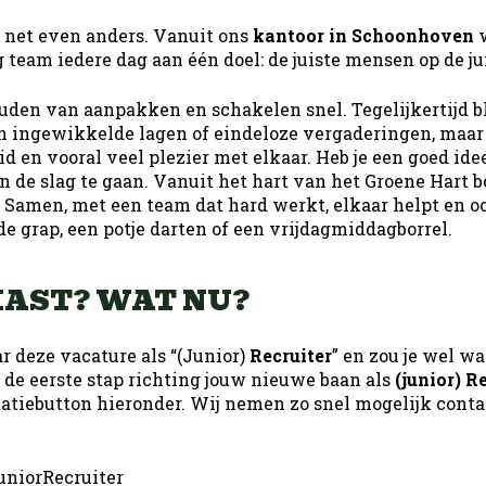
 net even anders. Vanuit ons
kantoor in Schoonhoven
w
 team iedere dag aan één doel: de juiste mensen op de jui
uden van aanpakken en schakelen snel. Tegelijkertijd 
n ingewikkelde lagen of eindeloze vergaderingen, maar k
 en vooral veel plezier met elkaar. Heb je een goed idee
 de slag te gaan. Vanuit het hart van het Groene Hart 
 Samen, met een team dat hard werkt, elkaar helpt en oo
e grap, een potje darten of een vrijdagmiddagborrel.
AST? WAT NU?
r deze vacature als “(Junior)
Recruiter
” en zou je wel w
 de eerste stap richting jouw nieuwe baan als
(junior) R
itatiebutton hieronder. Wij nemen zo snel mogelijk conta
niorRecruiter