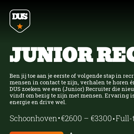
Home
JUNIOR RE
Opdrachtgevers
Ben jij toe aan je eerste of volgende stap in re
Bouw
Bouw UTA
Vacatures
mensen in contact te zijn, verhalen te horen é
DUS zoeken we een (Junior) Recruiter die nieuw
vindt om bezig te zijn met mensen. Ervaring is
energie en drive wel.
ZZP Opdrachten
⋅
⋅
Schoonhoven
€2600 – €3300
Full-
Groen
Groen
Over DUS