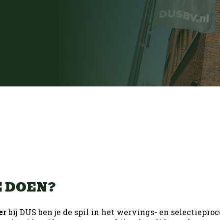
e
uw
Infra
Productie
A
eting
Open sollicitatie
uw
Infra
hniek
Logistiek
E DOEN?
hniek
Office
er
bij DUS ben je de spil in het wervings- en selectieproc