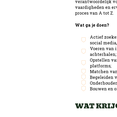
verantwoordelijk vo
vaardigheden en erv
Office
Pro
proces van A tot Z.
Wat ga je doen?
Actief zoeke
social media,
Voeren van 
achterhalen;
Opstellen va
platforms;
Matchen van 
Begeleiden v
Onderhouden 
Bouwen en o
WAT KRIJ