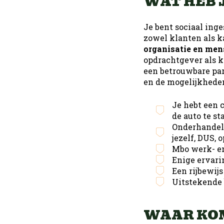
WAT HEB 
Je bent sociaal inge
zowel klanten als k
organisatie en men
opdrachtgever als ka
een betrouwbare par
en de mogelijkheden
Je hebt een 
de auto te st
Onderhandele
jezelf, DUS,
Mbo werk- e
Enige ervari
Een rijbewijs
Uitstekende 
WAAR KOM