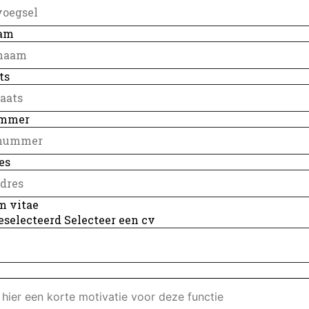
am
ts
ummer
es
m vitae
eselecteerd
Selecteer een cv