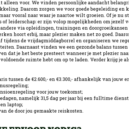
oit alleen voor. We vinden persoonlijke aandacht belangr
kkeling. Daarom zorgen we voor goede begeleiding en k
 maar vooral naar waar je naartoe wilt groeien. Of je nu
s of leiderschap: er zijn volop mogelijkheden om jezelf v
andere via opleidingen, trainingen en doorgroeikansen
erken hoort erbij, maar plezier maken net zo goed. Daar
 tijdens de vrijdagmiddagborrel en organiseren we reg
iteiten. Daarnaast vinden we een gezonde balans tussen
en dat je het beste presteert wanneer je met plezier naa
voldoende ruimte hebt om op te laden. Verder krijg je al
ris tussen de €2.600,- en €3.300,- afhankelijk van jouw 
nusregeling;
nsioenregeling voor jouw toekomst;
dagen, namelijk 31,5 dag per jaar bij een fulltime diens
 en laptop;
an de door jou gemaakte reiskosten.