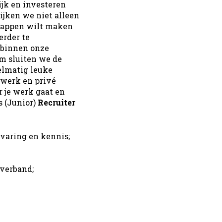
ijk en investeren
ijken we niet alleen
 stappen wilt maken
erder te
 binnen onze
om sluiten we de
elmatig leuke
 werk en privé
r je werk gaat en
s (Junior)
Recruiter
ervaring en kennis;
tverband;