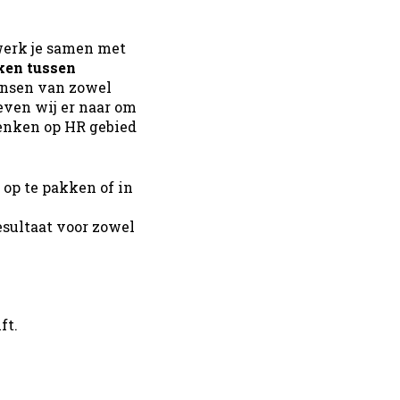
erk je samen met
ken tussen
 wensen van zowel
reven wij er naar om
denken op HR gebied
 op te pakken of in
esultaat voor zowel
ft.