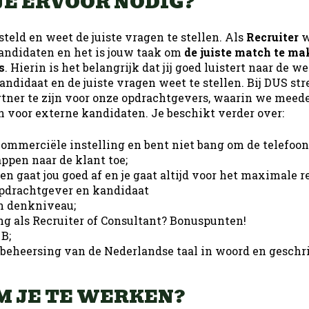
JE ERVOOR NODIG?
steld en weet de juiste vragen te stellen. Als
Recruiter
w
andidaten en het is jouw taak om
de juiste match te ma
s
. Hierin is het belangrijk dat jij goed luistert naar de
ndidaat en de juiste vragen weet te stellen. Bij DUS st
tner te zijn voor onze opdrachtgevers, waarin we mee
 voor externe kandidaten. Je beschikt verder over:
commerciële instelling en bent niet bang om de telefoon
appen naar de klant toe;
n gaat jou goed af en je gaat altijd voor het maximale r
 opdrachtgever en kandidaat
n denkniveau;
ng als Recruiter of Consultant? Bonuspunten!
 B;
beheersing van de Nederlandse taal in woord en geschri
 JE TE WERKEN?