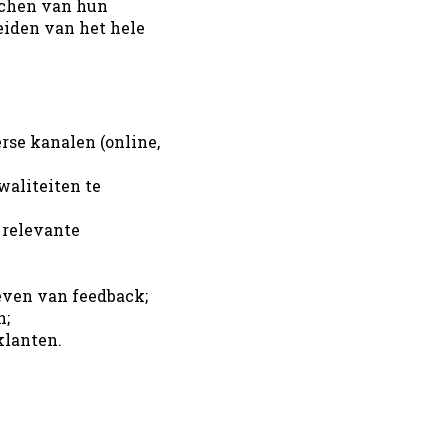
tchen van hun
eiden van het hele
rse kanalen (online,
aliteiten te
 relevante
even van feedback;
n;
klanten.