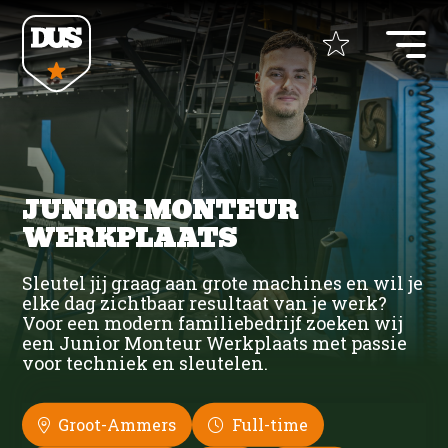
Home
+
Opdrachtgevers
JUNIOR MONTEUR
WERKPLAATS
+
Vacatures
Uitzenden
Sleutel jij graag aan grote machines en wil je
elke dag zichtbaar resultaat van je werk?
Detacheren
+
ZZP Opdrachten
Voor een modern familiebedrijf zoeken wij
Bouw
Werving & Selectie
een Junior Monteur Werkplaats met passie
voor techniek en sleutelen.
ZZP bemiddeling
+
Over DUS
Bouw UTA
Bouw UTA
Recruitment Marketing
Groot-Ammers
Full-time