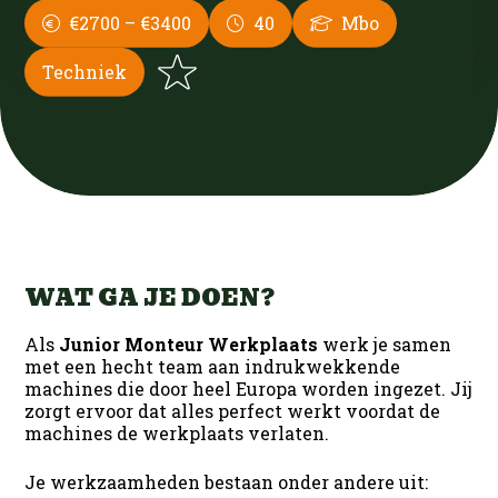
Contact
Infra
Bouw
Nieuws
€2700 – €3400
40
Mbo
Ons team
Groen
Infra
Techniek
Werken bij DUS
Open sollicitatie
Interne Vacatures
Techniek
Groen
Silvercity Run
Logistiek
Contact
Techniek
Office
Office
WAT GA JE DOEN?
Productie
Als
Junior Monteur Werkplaats
werk je samen
met een hecht team aan indrukwekkende
machines die door heel Europa worden ingezet. Jij
zorgt ervoor dat alles perfect werkt voordat de
machines de werkplaats verlaten.
Je werkzaamheden bestaan onder andere uit: