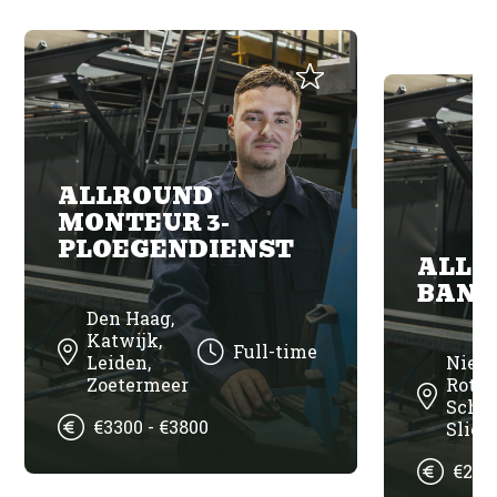
ALLROUND
MONTEUR 3-
PLOEGENDIENST
ALLR
BAN
Den Haag,
Katwijk,
Full-time
Leiden,
Nieu
Zoetermeer
Rotte
Scho
€3300 - €3800
Slied
€270