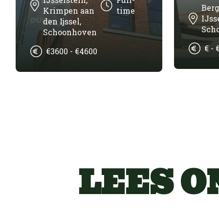
Ber
Krimpen aan
time
IJss
den Ijssel,
Sch
Schoonhoven
€ - 
€3600 - €4600
LEES O