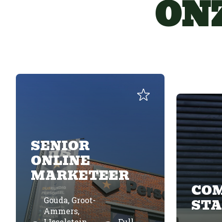
ON
SENIOR
ONLINE
MARKETEER
CO
Gouda, Groot-
STA
Ammers,
IJsselstein,
Full-