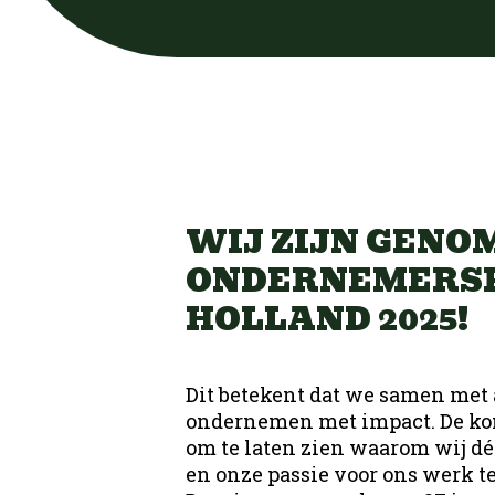
Uitzenden
Detacheren
Contact
Werving & Selecti
Bo
Office
ZZP bemiddeling
Bouw
UT
Recruitment Mark
Bo
WIJ ZIJN GENO
Bouw
Nieuws
ONDERNEMERSP
UTA
Ons team
HOLLAND 2025!
Werken bij DUS
Groen
Tec
Interne Vacatures
Dit betekent dat we samen met a
Silvercity Run
ondernemen met impact. De ko
om te laten zien waarom wij dé
Groen
Tec
Contact
en onze passie voor ons werk te