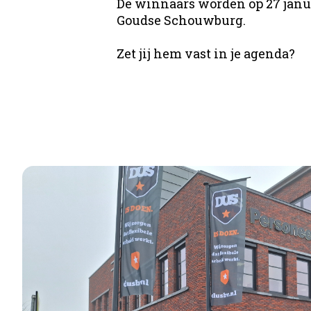
De winnaars worden op 27 janu
Goudse Schouwburg.
Office
Pro
Zet jij hem vast in je agenda?