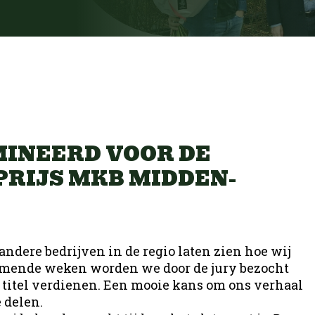
e
uw
Infra
Productie
A
eting
Open sollicitatie
uw
Infra
MINEERD VOOR DE
RIJS MKB MIDDEN-
hniek
Logistiek
ndere bedrijven in de regio laten zien hoe wij
mende weken worden we door de jury bezocht
 titel verdienen. Een mooie kans om ons verhaal
hniek
Office
 delen.