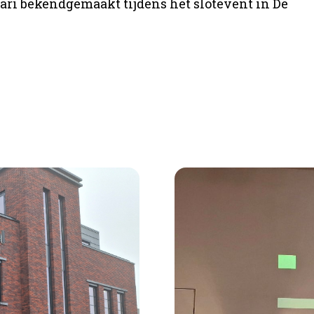
ari bekendgemaakt tijdens het slotevent in De
ductie