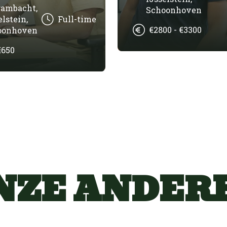
gambacht,
Schoonhoven
elstein,
Full-time
€2800 - €3300
oonhoven
€650
NZE ANDER