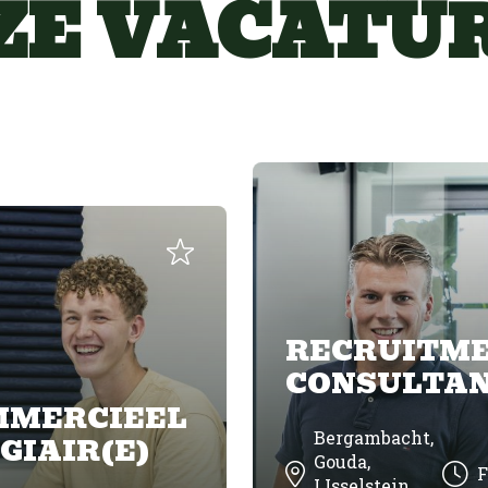
ZE VACATUR
RECRUITM
CONSULTA
MMERCIEEL
Bergambacht,
GIAIR(E)
Gouda,
F
IJsselstein,