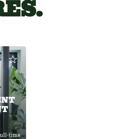
ES.
ENT
NT
ull-time