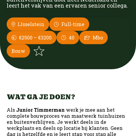
Contact
Infra
Bouw
Nieuws
leert het vak van een ervaren senior collega.
Ons team
Groen
Infra
Werken bij DUS
IJsselstein
Full-time
Open sollicitatie
Interne Vacatures
Techniek
Groen
€2500 – €3200
40
Mbo
Silvercity Run
Logistiek
Contact
Bouw
Techniek
Office
Office
Productie
WAT GA JE DOEN?
Als
Junior Timmerman
werk je mee aan het
complete bouwproces van maatwerk tuinhuizen
en buitenverblijven. Je werkt deels in de
werkplaats en deels op locatie bij klanten. Geen
dag is hetzelfde en je leert stap voor stap alle