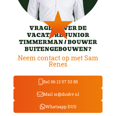
VRAGEN OVER DE
VACATURE JUNIOR
TIMMERMAN / BOUWER
BUITENGEBOUWEN?
Neem contact op met Sam
Renes
Bel 06 13 57 53 85
Mail sr@dusbv.nl
Whatsapp DUS