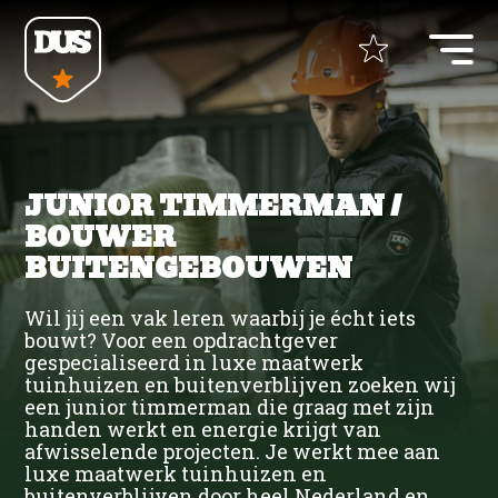
Home
JUNIOR TIMMERMAN /
+
Opdrachtgevers
BOUWER
BUITENGEBOUWEN
+
Vacatures
Uitzenden
Wil jij een vak leren waarbij je écht iets
Detacheren
bouwt? Voor een opdrachtgever
+
ZZP Opdrachten
gespecialiseerd in luxe maatwerk
Bouw
Werving & Selectie
tuinhuizen en buitenverblijven zoeken wij
ZZP bemiddeling
een junior timmerman die graag met zijn
+
Over DUS
handen werkt en energie krijgt van
Bouw UTA
Bouw UTA
Recruitment Marketing
afwisselende projecten. Je werkt mee aan
luxe maatwerk tuinhuizen en
buitenverblijven door heel Nederland en