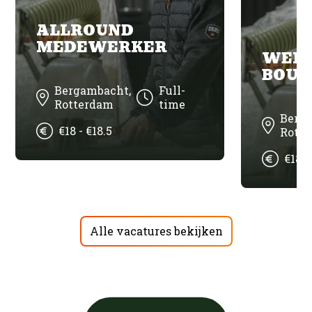
ALLROUND
MEDEWERKER
WER
BOUW
Bergambacht,
Full-
Rotterdam
time
Berg
€18 - €18.5
Rott
€18 -
Alle vacatures bekijken