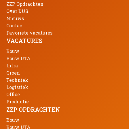
Contact
Infra
Bouw
ZZP Opdrachten
Nieuws
Over DUS
Ons team
Groen
Infra
Nieuws
Werken bij DUS
Contact
Open sollicitatie
Interne Vacatures
Techniek
Favoriete vacatures
Groen
Silvercity Run
VACATURES
Logistiek
Contact
Techniek
Bouw
Bouw UTA
Office
Office
Infra
Groen
Productie
Techniek
Logistiek
Office
Productie
ZZP OPDRACHTEN
Bouw
Bouw UTA